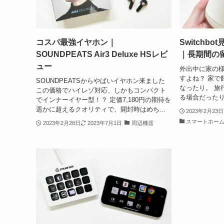
コスパ最強イヤホン｜
Switchb
SOUNDPEATS Air3 Deluxe HSレビ
｜長期間の
ュー
外出中に家の
すよね？ 家で
SOUNDPEATSからやばいイヤホン来ました
なったり。 旅
この価格でハイレゾ対応、しかもコンパクト
る場合だったり
でインナーイヤー型！？ 定価7,180円の期待を
遥かに超えるクオリティで、開封時はめち...
2023年2月23日
スマートホー
2023年2月28日
2023年7月1日
周辺機器