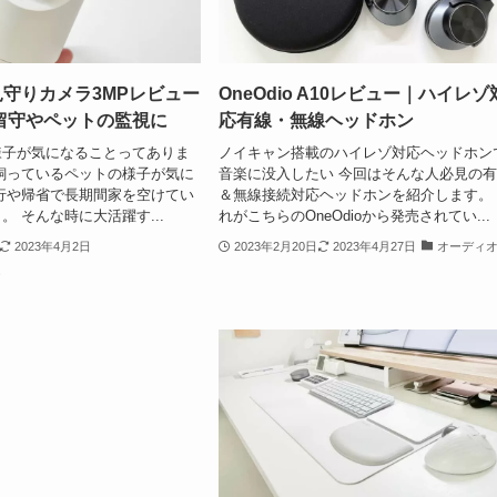
ot見守りカメラ3MPレビュー
OneOdio A10レビュー｜ハイレゾ
留守やペットの監視に
応有線・無線ヘッドホン
様子が気になることってありま
ノイキャン搭載のハイレゾ対応ヘッドホン
飼っているペットの様子が気に
音楽に没入したい 今回はそんな人必見の
行や帰省で長期間家を空けてい
＆無線接続対応ヘッドホンを紹介します。
。 そんな時に大活躍す...
れがこちらのOneOdioから発売されてい...
2023年4月2日
2023年2月20日
2023年4月27日
オーディ
ム