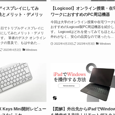
ディスプレイにしてみ
【Logicool】オンライン授業・在
法とメリット・デメリッ
ワークにおすすめのPC周辺機器
今回は大学のオンライン授業や在宅ワーク
おすすめのLogicool製PC周辺機器を紹介し
ws11でトリプルディスプレイに
す。 Logicoolはどれを使ってみてもほとん
際にしてみたメリット・デメリ
外れがなく、安心の品質なので迷ったら...
す。 筆者のデスク オンライン
クの普及で、もはやあた...
2022年4月23日
2023年4月3日
Windows
2023年4月2日
Windows
 MX Keys Mini開封レビュー
【図解】外出先からiPadでWindo