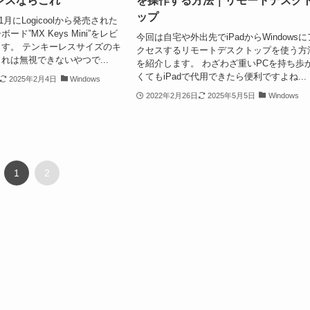
レスならこれ
を操作する方法｜リモートデスク
ップ
1月にLogicoolから発売された
ド”MX Keys Mini”をレビ
今回は自宅や外出先でiPadからWindowsに
す。 テンキーレスサイズのキ
クセスするリモートデスクトップを使う方
れは無視できないやつで...
を紹介します。 わざわざ重いPCを持ち歩
くてもiPadで代用できたら便利ですよね...
2025年2月4日
Windows
2022年2月26日
2025年5月5日
Windows
1
2