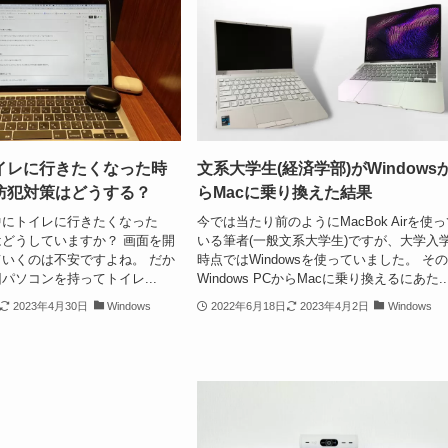
イレに行きたくなった時
文系大学生(経済学部)がWindows
防犯対策はどうする？
らMacに乗り換えた結果
中にトイレに行きたくなった
今では当たり前のようにMacBok Airを使
どうしていますか？ 画面を開
いる筆者(一般文系大学生)ですが、大学入
いくのは不安ですよね。 だか
時点ではWindowsを使っていました。 そ
パソコンを持ってトイレ...
Windows PCからMacに乗り換えるにあた..
2023年4月30日
Windows
2022年6月18日
2023年4月2日
Windows