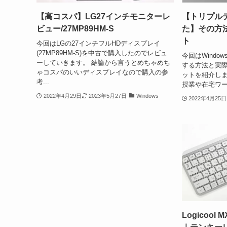
【高コスパ】LG27インチモニターレ
【トリプル
ビュー/27MP89HM-S
た】その方
ト
今回はLGの27インチフルHDディスプレイ
(27MP89HM-S)を中古で購入したのでレビュ
今回はWindo
ーしていきます。 結論から言うとめちゃめち
する方法と実
ゃコスパのいいディスプレイなので購入の参
ットを紹介しま
考...
授業や在宅ワー
2022年4月29日
2023年5月27日
Windows
2022年4月25日
Logicool