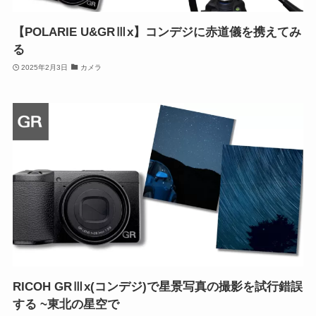
【POLARIE U&GRⅢx】コンデジに赤道儀を携えてみ
る
2025年2月3日
カメラ
RICOH GRⅢx(コンデジ)で星景写真の撮影を試行錯誤
する ~東北の星空で