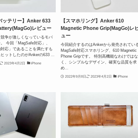
テリー】Anker 633
【スマホリング】Anker 610
Battery(MagGo)レビュー
Magnetic Phone Grip(MagGo)レ
ュー
す競争が激しくなっているモバ
 今回「MagSafe対応」、
今回紹介するのはAnkerから発売されてい
D)対応」であることを満たすも
MagSafe対応スマホリング、610 Magnetic
トしたのがAnkerの633 ...
Phone Gripです。 特別高機能なわけでは
く、シンプルなデザイン、確実な品質を求
2023年4月2日
iPhone
め...
2022年9月8日
2023年4月2日
iPhone