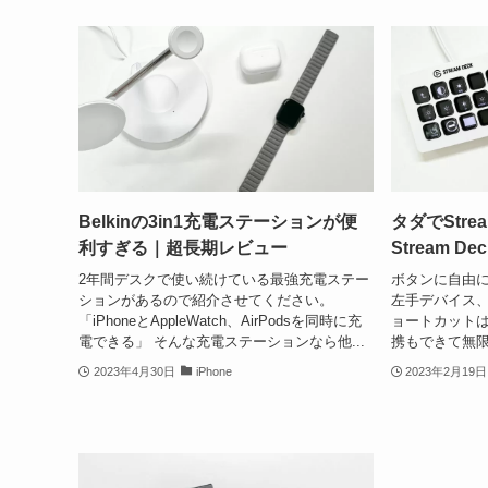
Belkinの3in1充電ステーションが便
タダでStre
利すぎる｜超長期レビュー
Stream De
2年間デスクで使い続けている最強充電ステー
ボタンに自由
ションがあるので紹介させてください。
左手デバイス、S
「iPhoneとAppleWatch、AirPodsを同時に充
ョートカット
電できる」 そんな充電ステーションなら他...
携もできて無限
2023年4月30日
iPhone
2023年2月19日