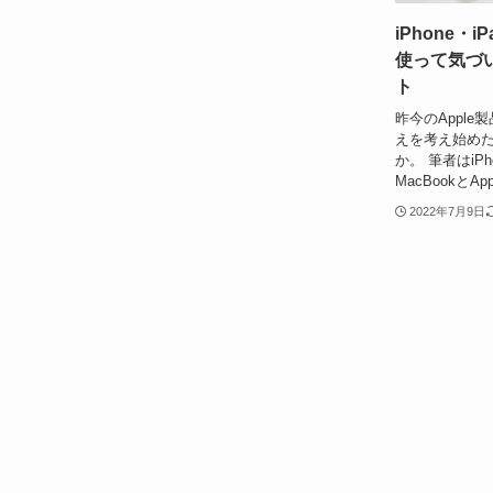
iPhone・i
使って気づ
ト
昨今のApple
えを考え始め
か。 筆者はiPho
MacBookとA
2022年7月9日