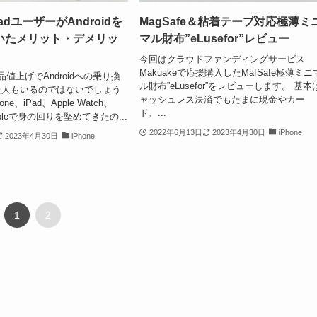
PadユーザーがAndroidを
MagSafe＆粘着テープ対応極薄ミ
いたメリット・デメリッ
マル財布”eLusefor”レビュー
今回はクラウドファンディングサービス
Makuakeで応援購入したMafSafe極薄ミニ
製品値上げでAndroidへの乗り換
ル財布”eLusefor”をレビューします。 基本
た人もいるのではないでしょう
ャッシュレス決済でもたまに現金やカー
ne、iPad、Apple Watch、
ド、...
ppleで身の回りを堅めてきたの...
2022年6月13日
2023年4月30日
iPhone
2023年4月30日
iPhone
1
2