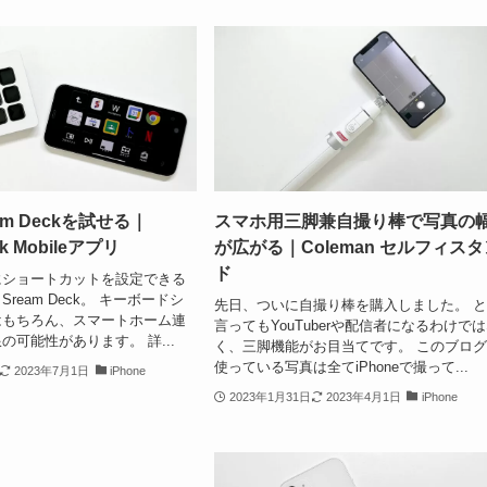
am Deckを試せる｜
スマホ用三脚兼自撮り棒で写真の
ck Mobileアプリ
が広がる｜Coleman セルフィス
ド
にショートカットを設定できる
ream Deck。 キーボードシ
先日、ついに自撮り棒を購入しました。 
はもちろん、スマートホーム連
言ってもYouTuberや配信者になるわけで
の可能性があります。 詳...
く、三脚機能がお目当てです。 このブロ
使っている写真は全てiPhoneで撮って...
2023年7月1日
iPhone
2023年1月31日
2023年4月1日
iPhone