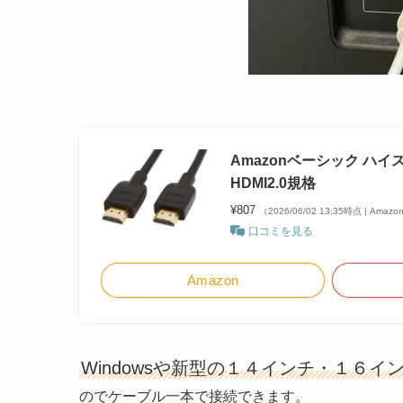
Amazonベーシック ハイス
HDMI2.0規格
¥807
（2026/06/02 13:35時点 | Ama
口コミを見る
Amazon
Windowsや新型の１４インチ・１６インチM
のでケーブル一本で接続できます。