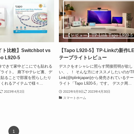
比較】Switchbot vs
【Tapo L920-5】TP-Linkの新作L
po L920-5
テープライトレビュー
で操作できて家中どこにでも貼れる
デスクをオシャレに照らす間接照明が欲し
ライト。 廊下やテレビ裏、デ
い、、！ そんな方にオススメしたいのがTP
に貼ることで部屋を照らしたり
Link(@tplinkjapan)から発売されているテ
くれるアイテムで様々...
ライト「Tapo L920-5」です。 デスク周...
2023年4月2日
2022年9月9日
2023年4月30日
ム
スマートホーム
1