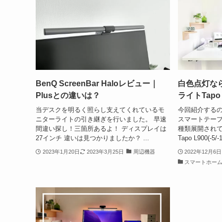
BenQ ScreenBar Haloレビュー｜
白色点灯ならこ
Plusとの違いは？
ライトTapo
当デスクを明るく照らし支えてくれているモ
今回紹介するのは
ニターライトの引き継ぎを行いました。 早速
スマートテープラ
間違い探し！三箇所あるよ！ ディスプレイは
種類展開され
27インチ 違いは見つかりましたか？ ...
Tapo L900(-5/
2023年1月20日
2023年3月25日
周辺機器
2022年12月6日
スマートホー