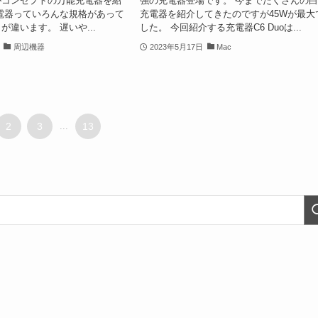
がコンセプトの万能充電器を紹
強の充電器登場です。 今までたくさんの
電器っていろんな規格があって
充電器を紹介してきたのですが45Wが最大
が違います。 遅いや...
した。 今回紹介する充電器C6 Duoは...
周辺機器
2023年5月17日
Mac
2
3
...
13