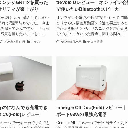
コンデジGRⅢxを買った
treVolo Uレビュー｜オンライン会
オリティが爆上がり
で使いたいBluetoothスピーカー
藤を続けついに購入してしまい
オンライン会議で相手の声がこもってて聞
切れで3週間待ちでした。 今ま
とりづらい 講義系動画を倍速で再生する
で写真を撮ってたんですが、「もっ
声が聞き取りづらい リスニング音声が聞
写真を撮りたい。でもミ...
りづらい こういった音声に関する悩み...
2025年5月11日
コラム
2023年5月25日
デスク環境
なのになんでも充電でき
Innergie C6 Duo(Fold)レビュー
e C6(Fold)レビュー
ポート63Wの最強充電器
ll - これ一つで十分 一台でなんでも
One For All - これ一つで十分 当サイト史