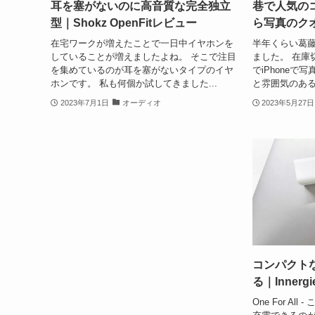
耳を塞がないのに高音質な完全独立
巷で人気の
型｜Shokz OpenFitレビュー
ら写真のク
在宅ワークが増えたことで一日中イヤホンを
半年くらい葛
していることが増えましたよね。 そこで注目
ました。 在庫
を集めているのが耳を塞がないタイプのイヤ
でiPhone
ホンです。 私も何個か試してきました...
と雰囲気のある
2023年7月1日
オーディオ
2023年5月27日
コンパクト
る｜Innergi
One For A