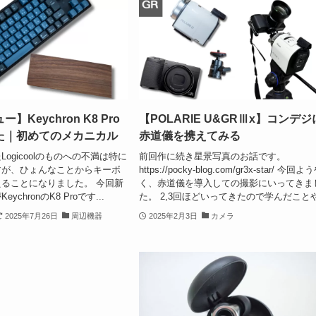
】Keychron K8 Pro
【POLARIE U&GRⅢx】コンデジ
た｜初めてのメカニカル
赤道儀を携えてみる
ogicoolのものへの不満は特に
前回作に続き星景写真のお話です。
すが、ひょんなことからキーボ
https://pocky-blog.com/gr3x-star/ 今回よ
ることになりました。 今回新
く、赤道儀を導入しての撮影にいってきま
chronのK8 Proです...
た。 2,3回ほどいってきたので学んだことや.
2025年7月26日
周辺機器
2025年2月3日
カメラ