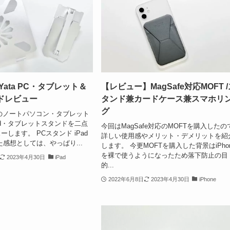
Yata PC・タブレット＆
【レビュー】MagSafe対応MOFT 
ンドレビュー
タンド兼カードケース兼スマホリ
グ
taのノートパソコン・タブレット
ad・タブレットスタンドを二点
今回はMagSafe対応のMOFTを購入したの
します。 PCスタンド iPad
詳しい使用感やメリット・デメリットを紹
た感想としては、やっぱり...
します。 今更MOFTを購入した背景はiPho
を裸で使うようになったため落下防止の目
2023年4月30日
iPad
的...
2022年6月8日
2023年4月30日
iPhone